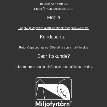
Telefon 72 46 65 00
Epost
firmapost@noesen.no
Media
Logo
Miljø og bærekraft
Facebook
Instagram
Youtube
Kundesenter
Retur
Kjøpsbetingelser
Ofte stilte spørsmål
Min side
Bedriftskunde?
Ta kontakt med oss på telefon
eller
epost
så hjelper vi deg.