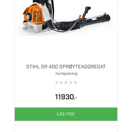
STIHL SR 450 SPRØYTEAGGREGAT
Hurtigvisning
★
★
★
★
★
11930
,-
Les mer