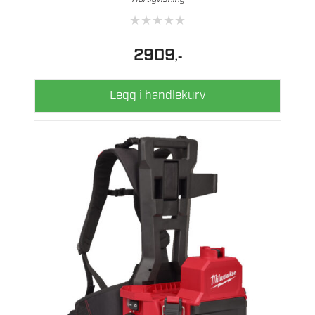
★
★
★
★
★
2909
,-
Legg i handlekurv