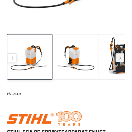
‹
›
PÅ LAGER