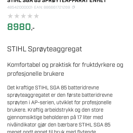
STIHL SGA 85 SPRØYTEAPPARAT ENHET
48542000001
· EAN: 886661721269
★
★
★
★
★
8980
,-
STIHL Sprøyteaggregat
Komfortabel og praktisk for fruktdyrkere og
profesjonelle brukere
Det kraftige STIHL SGA 85 batteridrevne
sprøyteaggregatet er den første batteridrevne
sprøyten i AP-serien, utviklet for profesjonelle
brukere. Kraftig arbeidstrykk og den store
gjennomsiktige beholderen på 17 liter med
nivåindikator gjør den bærbare STIHL SGA 85
meget godt egnet til bruk med flytende