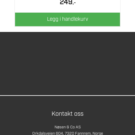
249
,-
Legg i handlekurv
Kontakt oss
Nøsen & Co AS
Orkdalsveien 604, 7320 Fannrem, Norge