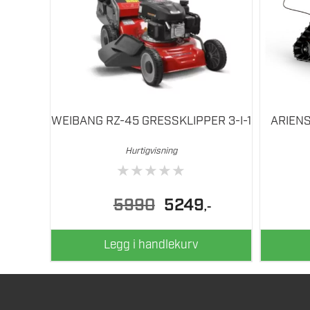
WEIBANG RZ-45 GRESSKLIPPER 3-I-1
ARIEN
Hurtigvisning
★
★
★
★
★
Opprinnelig
Nåværende
5990
5249
,-
pris
pris
var:
er:
5990.
5249.
Legg i handlekurv