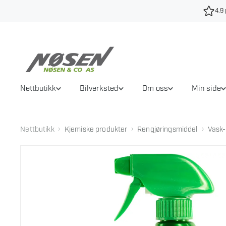
Hopp
4.9 
til
innhold
Nettbutikk
Bilverksted
Om oss
Min side
›
›
›
Nettbutikk
Kjemiske produkter
Rengjøringsmiddel
Vask-