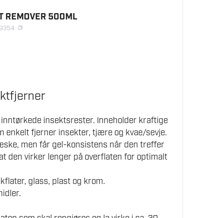
CT REMOVER 500ML
39354
ktfjerner
 inntørkede insektsrester. Inneholder kraftige
 enkelt fjerner insekter, tjære og kvae/sevje.
ske, men får gel-konsistens når den treffer
 at den virker lenger på overflaten for optimalt
kflater, glass, plast og krom.
idler.