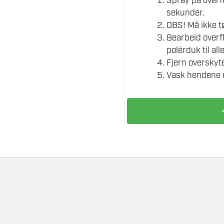
Spray på overfl
sekunder.
OBS! Må ikke tø
Bearbeid overfl
polérduk til all
Fjern overskyte
Vask hendene e
TURTLE
WAX
INSECT
REMOVER
500ML
antall