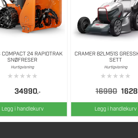
S COMPACT 24 RAPIDTRAK
CRAMER 82LM51S GRESS
SNØFRESER
SETT
Hurtigvisning
Hurtigvisning
★
★
★
★
★
★
★
★
★
★
Opprinne
34990
16990
162
,-
pris
var:
16990.
Legg i handlekurv
Legg i handlekurv