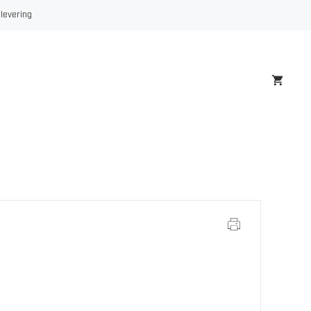
INSECT
 levering
REMOVER
500ML
antall