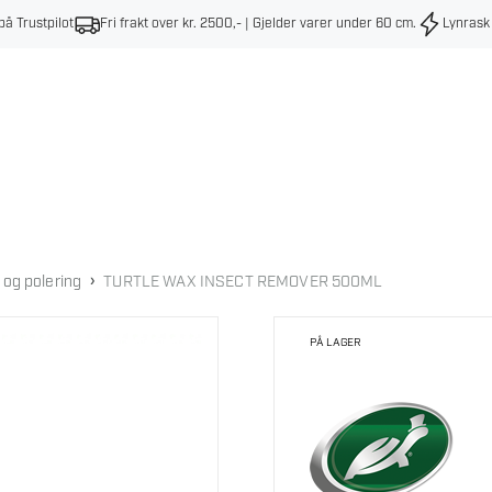
på Trustpilot
Fri frakt over kr. 2500,- | Gjelder varer under 60 cm
.
Lynrask
›
 og polering
TURTLE WAX INSECT REMOVER 500ML
PÅ LAGER