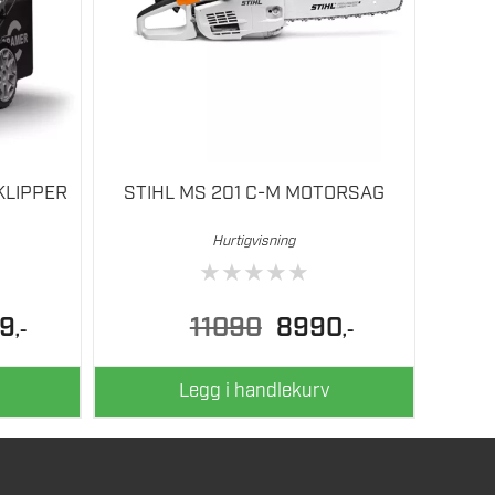
KLIPPER
STIHL MS 201 C-M MOTORSAG
Hurtigvisning
★
★
★
★
★
lig
Nåværende
Opprinnelig
Nåværende
89
11090
8990
,-
,-
pris
pris
pris
er:
var:
er:
16289.
11090.
8990.
Legg i handlekurv