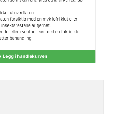
aten som skal rengjøres og la virke i ca. 30
rke på overflaten.
aten forsiktig med en myk lofri klut eller
e insektsrestene er fjernet.
nde, eller eventuelt søl med en fuktig klut.
tter behandling.
+ Legg i handlekurven