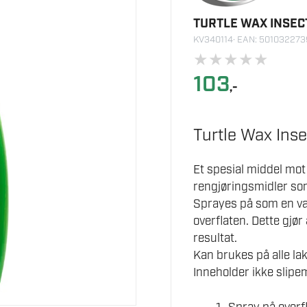
TURTLE WAX INSE
KV340114
· EAN: 50103227
★
★
★
★
★
103
,-
Turtle Wax Inse
Et spesial middel mot
rengjøringsmidler som
Sprayes på som en væ
overflaten. Dette gjør
resultat.
Kan brukes på alle lak
Inneholder ikke slipem