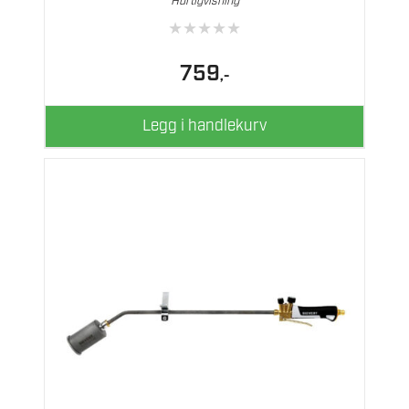
Hurtigvisning
★
★
★
★
★
759
,-
Legg i handlekurv