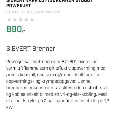
SIEVERT VARMLUFTSBRENNER 870801
POWERJET
SI870801
· EAN: 7314528708014
★
★
★
★
★
890
,-
SIEVERT Brenner
Powerjet varmluftsbrenner 870801 leverer en
varmluftflamme som gir effektiv oppvarming med
presis kontroll, noe som gjør den ideell for ulike
oppvarmings- og krympeoppgaver. Denne
brenneren er konstruert av slitesterkt rustfritt stål
og kobles enkelt til med en vri-og-lås-kobling. Med
et arbeidstrykk på 2 bar oppnår den en effekt på 1,7
kW.