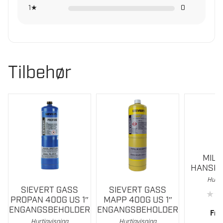
1★
0
Tilbehør
MIL
HANSKE
Hurti
Dette
SIEVERT GASS
SIEVERT GASS
★
★
produktet
PROPAN 400G US 1″
MAPP 400G US 1″
har
ENGANGSBEHOLDER
ENGANGSBEHOLDER
Fra
flere
Hurtigvisning
Hurtigvisning