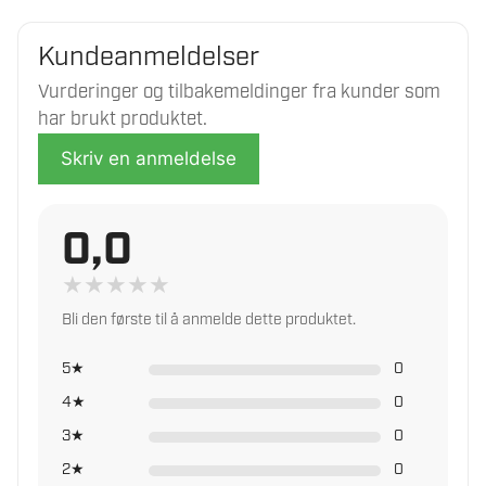
Hos oss får du trygg handel, god rådgivning og
Varmluftstrøm
oppfølging også etter kjøpet.
Rustfritt stål
Kundeanmeldelser
Krymper
Vurderinger og tilbakemeldinger fra kunder som
Trygg norsk handel med reklamasjonsrett
Kulinarisk
har brukt produktet.
Fagkunnskap og veiledning før og etter kjøp
Malingsfjerning
Hjelp med service, reservedeler og oppfølging
Skriv en anmeldelse
Ugressbrenning
Rask levering fra vårt lager
0,0
Les mer om trygg handel i norsk faghandel
★
★
★
★
★
Bli den første til å anmelde dette produktet.
5★
0
4★
0
3★
0
2★
0