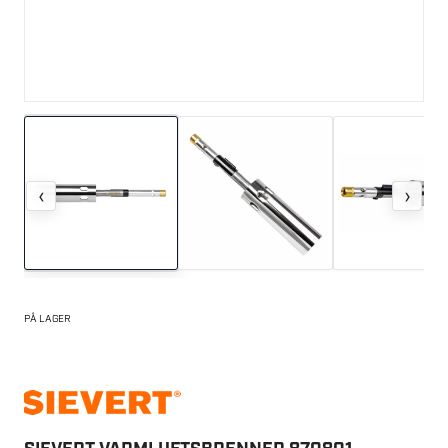
‹
›
PÅ LAGER