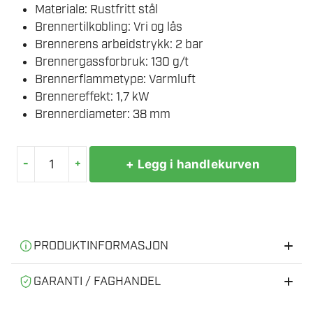
Materiale: Rustfritt stål
Brennertilkobling: Vri og lås
Brennerens arbeidstrykk: 2 bar
Brennergassforbruk: 130 g/t
Brennerflammetype: Varmluft
Brennereffekt: 1,7 kW
Brennerdiameter: 38 mm
-
+
+ Legg i handlekurven
SIEVERT
VARMLUFTSBRENNER
870801
POWERJET
antall
PRODUKTINFORMASJON
Informasjon
GARANTI / FAGHANDEL
Vrilås
Vi er en norsk faghandel med fysisk butikk og verksted.