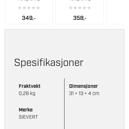
varianter.
★
★
★
★
★
★
★
★
★
★
Alternati
349
358
,-
,-
kan
velges
på
produktsi
Spesifikasjoner
Fraktvekt
Dimensjoner
0,26 kg
31 × 13 × 4 cm
Merke
SIEVERT