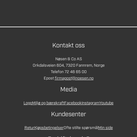
Kontakt oss
Nøsen & Co AS
Orkdalsveien 604, 7320 Fannrem, Norge
Telefon 72 46 65 00
Epost
firmapost@noesen.no
Media
Logo
Miljø og bærekraft
Facebook
Instagram
Youtube
Kundesenter
Retur
Kjøpsbetingelser
Ofte stilte spørsmål
Min side