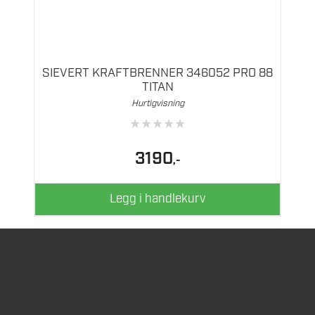
SIEVERT KRAFTBRENNER 346052 PRO 88
TITAN
Hurtigvisning
★
★
★
★
★
3190
,-
Legg i handlekurv